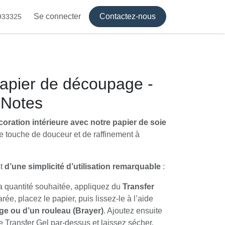
Se connecter
Contactez-nous
933325
apier de découpage -
 Notes
oration intérieure avec notre papier de soie
e touche de douceur et de raffinement à
st
d’une simplicité d’utilisation remarquable
:
 quantité souhaitée, appliquez du
Transfer
rée, placez le papier, puis lissez-le à l’aide
age ou d’un rouleau (Brayer)
. Ajoutez ensuite
Transfer Gel par-dessus et laissez sécher.