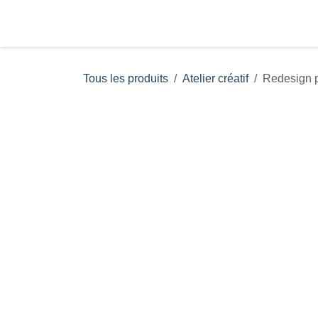
Se rendre au contenu
Page d'accueil
Boutiqu
Tous les produits
Atelier créatif
Redesign p