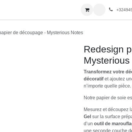
e
L'atelier
Peintures
Qui sommes-nous ?
+32494
apier de découpage - Mysterious Notes
Redesign p
Mysterious
Transformez votre déc
décoratif
et ajoutez un
n’importe quelle pièce.
Notre papier de soie e
Mesurez et découpez la
Gel
sur la surface prépa
d’un
outil de maroufl
une seconde couche de 