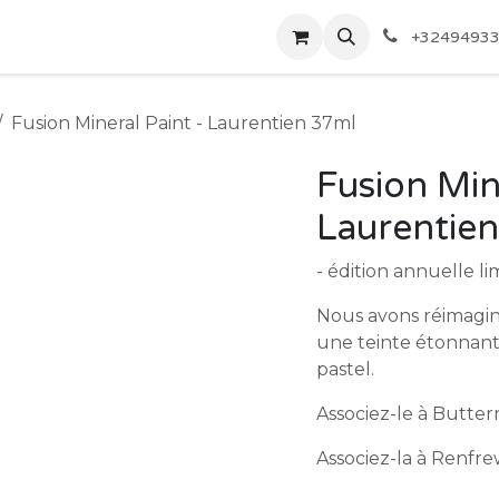
elier
Peintures
Qui sommes-nous ?
+3249493
Fusion Mineral Paint - Laurentien 37ml
Fusion Mine
Laurentie
- édition annuelle li
Nous avons réimaginé
une teinte étonnante
pastel.
Associez-le à Butte
Associez-la à Renfr