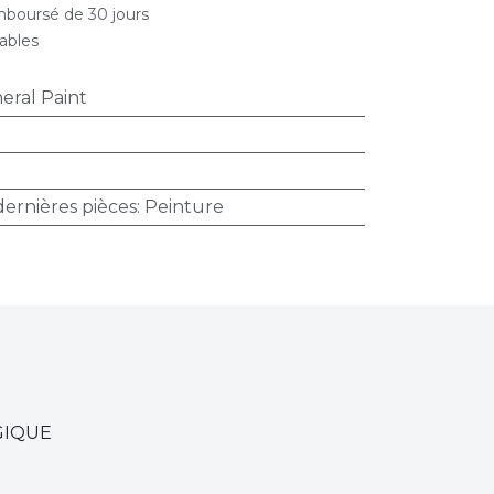
emboursé de 30 jours
rables
eral Paint
 dernières pièces
:
Peinture
LGIQUE